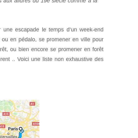
ns aux allures du 19e siècle comme à la
ur une escapade le temps d’un week-end
s ou en pédalo, se promener en ville pour
orêt, ou bien encore se promener en forêt
ent .. Voici une liste non exhaustive des