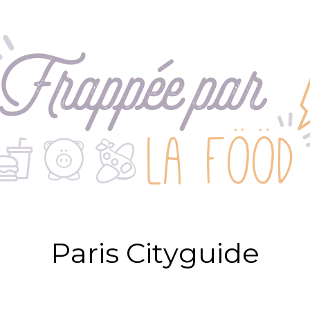
P
a
r
i
s
C
i
t
y
g
u
i
d
e