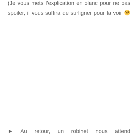
(Je vous mets l’explication en blanc pour ne pas
spoiler, il vous s
uffira de surligner pour la voir
Le Rio Celeste doit sa couleur à un phénomène
chimique unique. Deux rivières,
la Quebrada
Agria
qui possède un pH acide, et
le Rio
Buenavista
qui est chargé en particules de
silicates d’aluminium se rencontrent à cet endroit.
Sous l’effet de l’arrivée de l’eau acide, la taille des
particules minérales augmente. Une partie
sédimente, l’autre partie reste en suspension
dans l’eau. Ce phénomène chimique couplé à un
phénomène optique nous permet de voir l’eau
d’un bleu turquoise).
► Au retour, un robinet nous attend