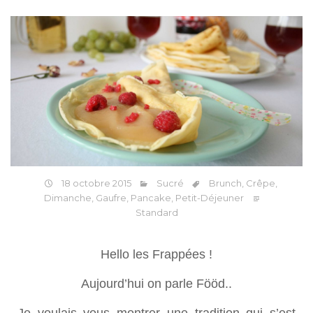
18 octobre 2015
Sucré
Brunch
,
Crêpe
,
Dimanche
,
Gaufre
,
Pancake
,
Petit-Déjeuner
Standard
Hello les Frappées !
Aujourd’hui on parle Fööd..
Je voulais vous montrer une tradition qui s’est