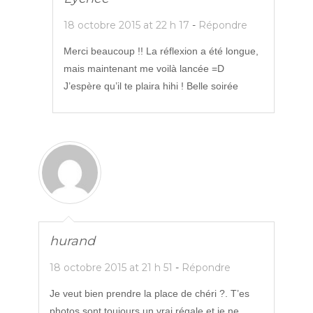
e
f
l
e
f
e
e
l
e
n
f
l
18 octobre 2015 at 22 h 17
-
Répondre
n
ê
e
e
ê
t
n
f
t
r
ê
e
Merci beaucoup !! La réflexion a été longue,
r
e
t
n
e
)
r
ê
mais maintenant me voilà lancée =D
)
e
t
)
r
J’espère qu’il te plaira hihi ! Belle soirée
e
)
hurand
18 octobre 2015 at 21 h 51
-
Répondre
Je veut bien prendre la place de chéri ?. T’es
photos sont toujours un vrai régale et je ne